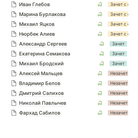
Иван Глебов
Зачет с отли
Марина Бурлакова
Зачет с отли
Михаил Яцков
Зачет с отли
Нюрбек Алиев
Зачет с отли
Александр Сергеев
Зачет
Екатерина Семакова
Зачет
Михаил Бродский
Зачет
Алексей Мальцев
Незачет
Владимир Белов
Незачет
Дмитрий Салихов
Незачет
Николай Павлычев
Незачет
Фархад Сабилов
Незачет